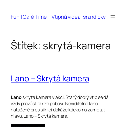
Přeskočit
na
Fun | Café Time – Vtipná videa, srandičky
obsah
Štítek:
skrytá-kamera
Lano – Skrytá kamera
Lano
skrytá kamera v akci. Starý dobrý vtip se dá
vždy provést tak že pobaví. Neviditelné lano
natažené přes silnici dokáže kdekomu zamotat
hlavu. Lano – Skrytá kamera.