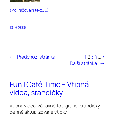
(Pokračování textu…)
10. 9. 2008
←
Předchozí stránka
1
2
3
4
…
7
Další stránka
→
Fun | Café Time – Vtipná
videa, srandičky
Vtipná videa, zábavné fotografie, srandičky
denně aktualizované vtípky