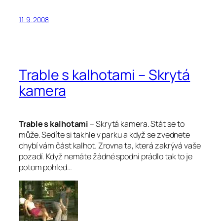
11. 9. 2008
Trable s kalhotami – Skrytá
kamera
Trable s kalhotami
– Skrytá kamera. Stát se to
může. Sedíte si takhle v parku a když se zvednete
chybí vám část kalhot. Zrovna ta, která zakrývá vaše
pozadí. Když nemáte žádné spodní prádlo tak to je
potom pohled…