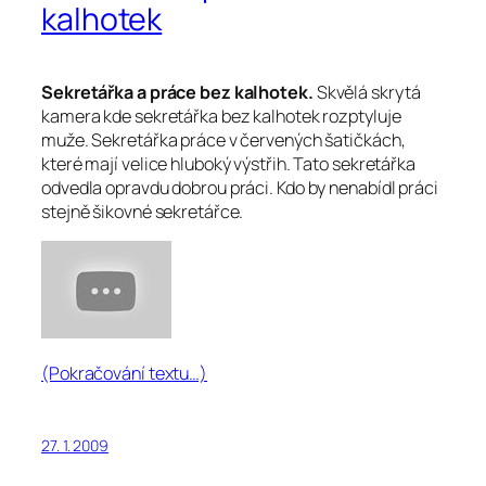
kalhotek
Sekretářka a práce bez kalhotek.
Skvělá skrytá
kamera kde sekretářka bez kalhotek rozptyluje
muže. Sekretářka práce v červených šatičkách,
které mají velice hluboký výstřih. Tato sekretářka
odvedla opravdu dobrou práci. Kdo by nenabídl práci
stejně šikovné sekretářce.
(Pokračování textu…)
27. 1. 2009