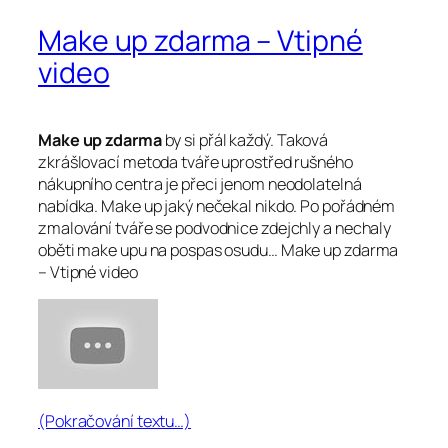
Make up zdarma – Vtipné
video
Make up zdarma
by si přál každý. Taková
zkrášlovací metoda tváře uprostřed rušného
nákupního centra je přeci jenom neodolatelná
nabídka. Make up jaký nečekal nikdo. Po pořádném
zmalování tváře se podvodnice zdejchly a nechaly
oběti make upu na pospas osudu… Make up zdarma
– Vtipné video
(Pokračování textu…)