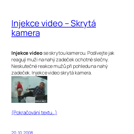
Injekce video – Skrytá
kamera
Injekce video
se skrytou kamerou. Podívejte jak
reagují muži na nahý zadeček ochotné slečny.
Neskutečné reakce mužů při pohledu na nahý
zadeček. Injekce video skrytá kamera.
(Pokračování textu…)
20. 10. 2008