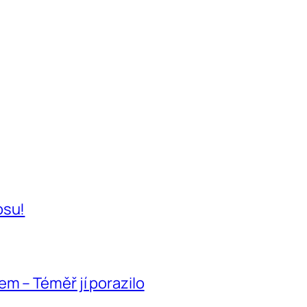
osu!
m – Téměř jí porazilo