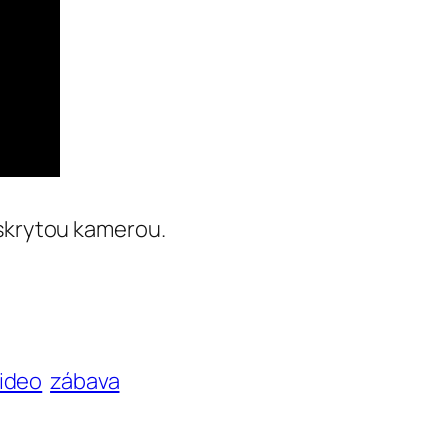
 skrytou kamerou.
ideo
zábava