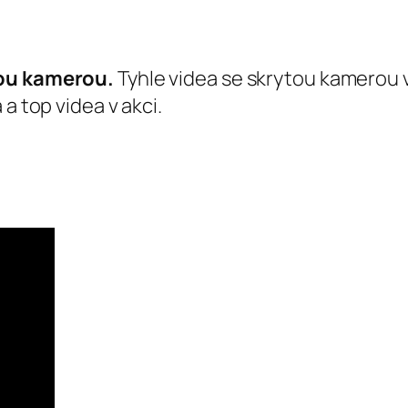
tou kamerou.
Tyhle videa se skrytou kamerou v
a top videa v akci.