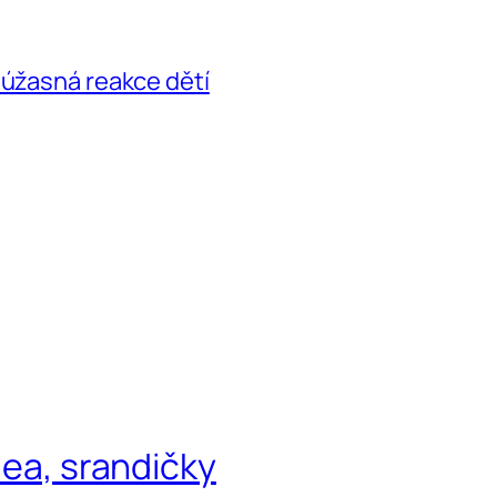
 úžasná reakce dětí
dea, srandičky