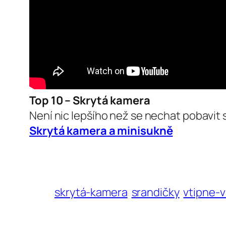
Top 10 – Skrytá kamera
Není nic lepšího než se nechat pobavit
Skrytá kamera a minisukně
skrytá-kamera
srandičky
vtipne-v