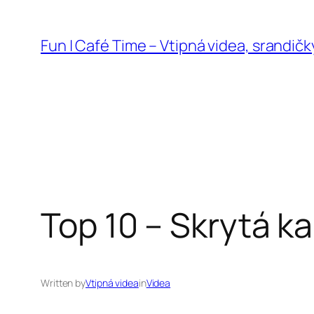
Přeskočit
na
Fun | Café Time – Vtipná videa, srandičk
obsah
Top 10 – Skrytá k
Written by
Vtipná videa
in
Videa