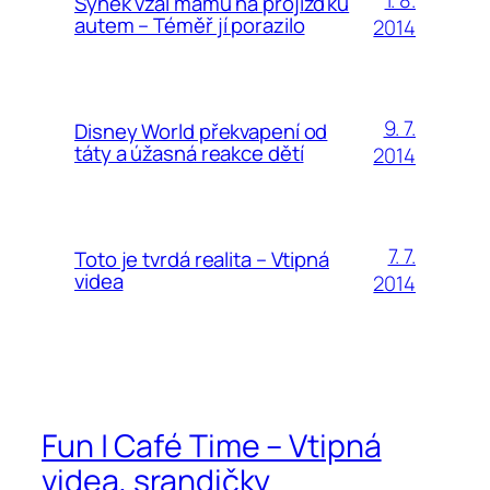
1. 8.
Synek vzal mamu na projížďku
autem – Téměř jí porazilo
2014
9. 7.
Disney World překvapení od
táty a úžasná reakce dětí
2014
7. 7.
Toto je tvrdá realita – Vtipná
videa
2014
Fun | Café Time – Vtipná
videa, srandičky