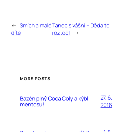
←
Smích a malé
Tanec s vášní – Děda to
dítě
roztočil
→
MORE POSTS
27. 6.
Bazén plný Coca Coly a kýbl
mentosu!
2016