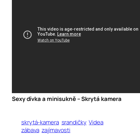
Sexy dívka a minisukně – Skrytá kamera
skrytá-kamera
srandičky
Videa
zábava
zajímavosti