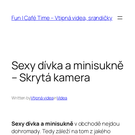
Přeskočit
na
Fun | Café Time – Vtipná videa, srandičky
obsah
Sexy dívka a minisukně
– Skrytá kamera
Written by
Vtipná videa
in
Videa
Sexy dívka a minisukně
v obchodě nejdou
dohromady. Tedy záleží na tom z jakého