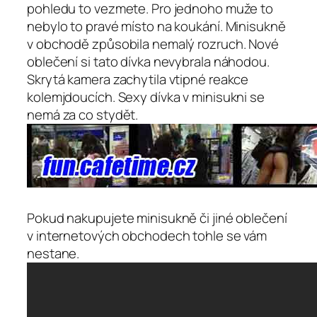
pohledu to vezmete. Pro jednoho muže to
nebylo to pravé místo na koukání. Minisukně
v obchodě způsobila nemalý rozruch. Nové
oblečení si tato dívka nevybrala náhodou.
Skrytá kamera zachytila vtipné reakce
kolemjdoucích. Sexy dívka v minisukni se
nemá za co stydět.
Pokud nakupujete minisukně či jiné oblečení
v internetových obchodech tohle se vám
nestane.