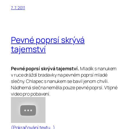
7. 7. 2011
Pevné poprsí skrývá
tajemství
Pevné poprsí skrývá tajemství.
Mladík s nanukem
v ruce dráždí bradavky na pevném poprsí mladé
slečny. Chlapec s nanukem se bavil jenom chvíli.
Nádherná slečna neměla pouze pevné poprsí. Vtipné
video pro pobavení.
(Pokračování textu…)