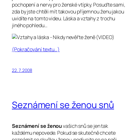
pochopení a nervy pro ženské vtípky. Posuďte sami,
zda by jste chtěli mít takovou příjemnou ženu jakou
uvidíte na tomto videu. Láska a vztahy z trochu
jiného pohledu…
(Pokračování textu…)
22. 7. 2008
Seznámení se ženou snů
Seznámení se ženou
vašich snů se jen tak
každému nepovede. Pokud se skutečně chcete
seznámit se skvělou ženou, podívejte se na naši