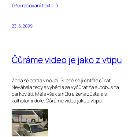
(Pokračování textu…)
23. 6. 2009
Čůráme video je jako z vtipu
Žena se ocitla v nouzi. Šíleně se jí chtělo čůrat.
Neváhala tedy a vyběhla se vyčůrat za autobus na
parkovišti. Měla však smůlu a žena zůstala s
kalhotami dole. Čůráme video jako z vtipu.