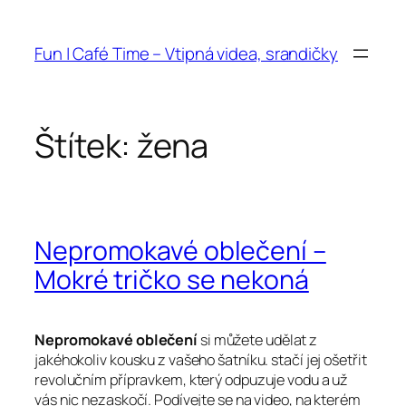
Přeskočit
na
Fun | Café Time – Vtipná videa, srandičky
obsah
Štítek:
žena
Nepromokavé oblečení –
Mokré tričko se nekoná
Nepromokavé oblečení
si můžete udělat z
jakéhokoliv kousku z vašeho šatníku. stačí jej ošetřit
revolučním přípravkem, který odpuzuje vodu a už
vás nic nezaskočí. Podívejte se na video, na kterém