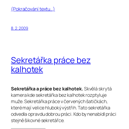
(Pokračování textu…)
8. 2. 2009
Sekretářka práce bez
kalhotek
Sekretářka a práce bez kalhotek.
Skvělá skrytá
kamera kde sekretářka bez kalhotek rozptyluje
muže. Sekretářka práce v červených šatičkách,
které mají velice hluboký výstřih. Tato sekretářka
odvedla opravdu dobrou práci. Kdo by nenabídl práci
stejně šikovné sekretářce.