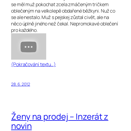
se měl muž pokochat zcela zmáčeným tričkem
oblečeným na velkolepě obdařené běžkyni. Nuž co
se ale nestalo. Muž s pejskej zůstal civět, ale na
něco úplně jiného než čekal. Nepromokavé oblečení
pro každého.
(Pokračování textu…)
28. 6. 2012
Ženy na prodej – Inzerát z
novin