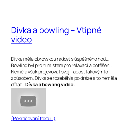
Dívka a bowling – Vtipné
video
Dívka měla obrovskou radost s úspěšného hodu.
Bowling byl pro ní místem pro relaxaci a potěšení.
Neměla však projevovat svojí radost takovýmto
způsobem. Dívka se rozeběhla po dráze a to neměla
dělat…
Dívka a bowling video.
(Pokračování textu…)