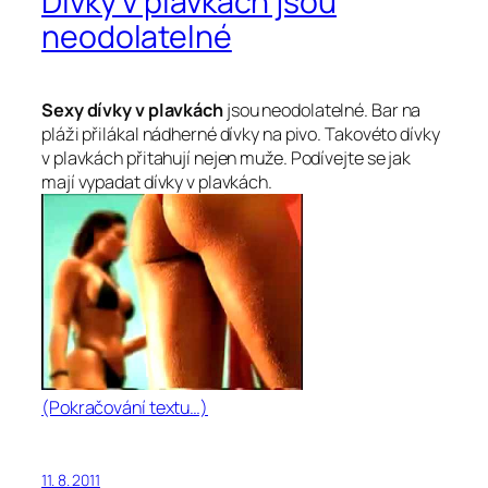
Dívky v plavkách jsou
neodolatelné
Sexy dívky v plavkách
jsou neodolatelné. Bar na
pláži přilákal nádherné dívky na pivo. Takovéto dívky
v plavkách přitahují nejen muže. Podívejte se jak
mají vypadat dívky v plavkách.
(Pokračování textu…)
11. 8. 2011