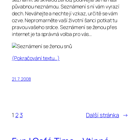
půvabnou neznámou. Seznámení s ní vám vyrazí
dech. Neváhejte a nechte jí vzkaz, určitě se vám
ozve. Nepromarněte vaší životní šanci potkat tu
pravou vašeho srdce. Seznámení se ženou přes
internet je ta správná volba pro vás…
(Pokračování textu…)
21. 7. 2008
1
2
3
Další stránka
→