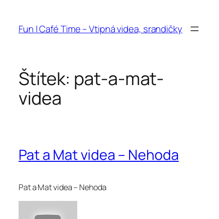
Přeskočit
na
Fun | Café Time – Vtipná videa, srandičky
obsah
Štítek:
pat-a-mat-
videa
Pat a Mat videa – Nehoda
Pat a Mat videa – Nehoda