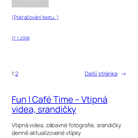
(Pokračování textu…)
17. 1. 2008
1
2
Další stránka
→
Fun | Café Time – Vtipná
videa, srandičky
Vtipná videa, zábavné fotografie, srandičky
denně aktualizované vtípky