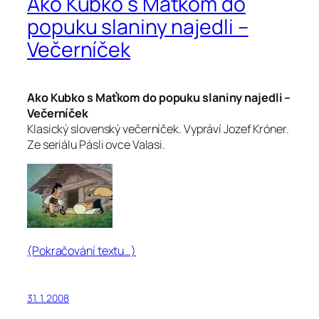
Ako Kubko s Maťkom do
popuku slaniny najedli –
Večerníček
Ako Kubko s Maťkom do popuku slaniny najedli –
Večerníček
Klasický slovenský večerníček. Vypráví Jozef Króner.
Ze seriálu Pásli ovce Valasi.
(Pokračování textu…)
31. 1. 2008