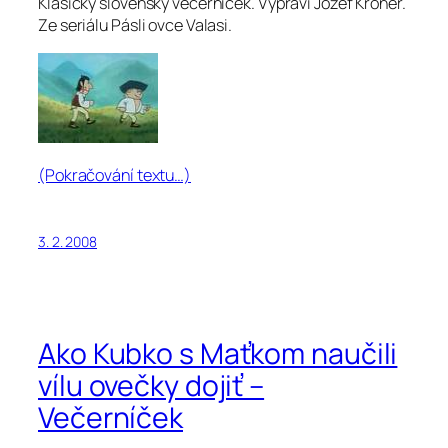
Klasický slovenský večerníček. Vypráví Jozef Króner.
Ze seriálu Pásli ovce Valasi.
(Pokračování textu…)
3. 2. 2008
Ako Kubko s Maťkom naučili
vílu ovečky dojiť –
Večerníček