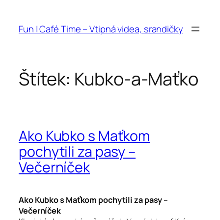
Přeskočit
na
Fun | Café Time – Vtipná videa, srandičky
obsah
Štítek:
Kubko-a-Maťko
Ako Kubko s Maťkom
pochytili za pasy –
Večerníček
Ako Kubko s Maťkom pochytili za pasy –
Večerníček