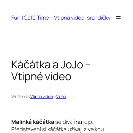
Přeskočit
na
Fun | Café Time – Vtipná videa, srandičky
obsah
Káčátka a JoJo –
Vtipné video
Written by
Vtipná videa
in
Videa
Malinká káčátka
se dívají na jojo.
Představení si káčátka užívají z velkou