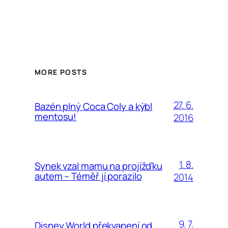
MORE POSTS
27. 6.
Bazén plný Coca Coly a kýbl
mentosu!
2016
1. 8.
Synek vzal mamu na projížďku
autem – Téměř jí porazilo
2014
9. 7.
Disney World překvapení od