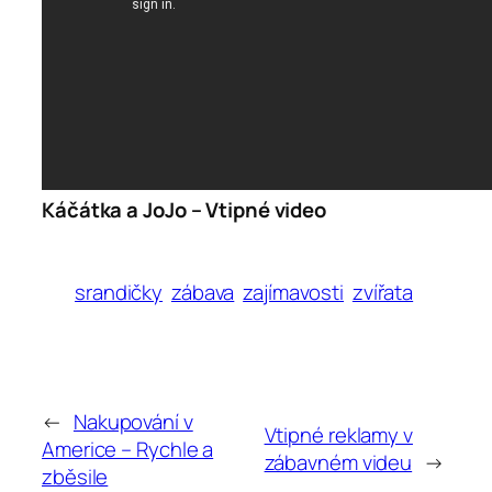
Káčátka a JoJo – Vtipné video
srandičky
zábava
zajímavosti
zvířata
←
Nakupování v
Vtipné reklamy v
Americe – Rychle a
zábavném videu
→
zběsile