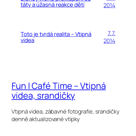
táty a úžasná reakce dětí
2014
7. 7.
Toto je tvrdá realita – Vtipná
videa
2014
Fun | Café Time – Vtipná
videa, srandičky
Vtipná videa, zábavné fotografie, srandičky
denně aktualizované vtípky